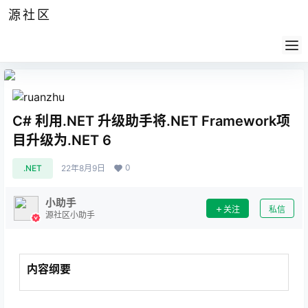
源社区
公告
签到
任务
社群
会员
认证
导航
供求
帮助
C# 利用.NET 升级助手将.NET Framework项
目升级为.NET 6
0
.NET
22年8月9日
小助手
关注
私信
源社区小助手
内容纲要