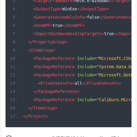
<TargetFramework>
net6.0-windows
</TargetFra
<OutputType>
WinExe
</OutputType>
<GenerateAssemblyInfo>
false
</GenerateAssem
<UseWPF>
true
</UseWPF>
<ImportWindowsDesktopTargets>
true
</ImportW
</PropertyGroup>
<ItemGroup>
<PackageReference
Include
=
"Microsoft.CShar
<PackageReference
Include
=
"System.Data.Dat
<PackageReference
Include
=
"Microsoft.DotNe
<PrivateAssets>
all
</PrivateAssets>
</PackageReference>
<PackageReference
Include
=
"Caliburn.Micro"
</ItemGroup>
</Project>