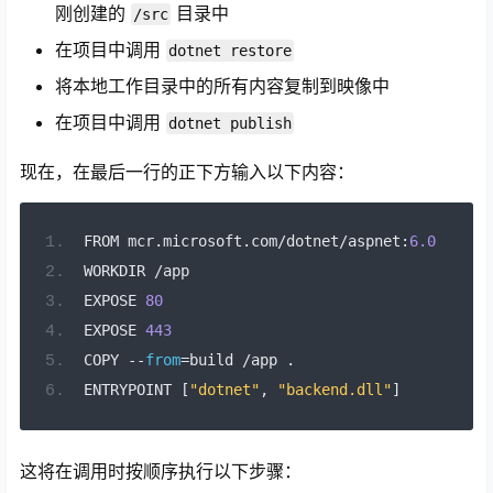
刚创建的
目录中
/src
在项目中调用
dotnet restore
将本地工作目录中的所有内容复制到映像中
在项目中调用
dotnet publish
现在，在最后一行的正下方输入以下内容：
FROM mcr
.
microsoft
.
com
/
dotnet
/
aspnet
:
6.0
WORKDIR 
/
app
EXPOSE 
80
EXPOSE 
443
COPY 
--
from
=
build 
/
app 
.
ENTRYPOINT 
[
"dotnet"
,
"backend.dll"
]
这将在调用时按顺序执行以下步骤：