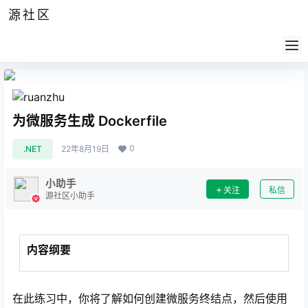
源社区
公告
签到
任务
社群
会员
认证
导航
供求
帮助
为微服务生成 Dockerfile
0
.NET
22年8月19日
小助手
关注
私信
源社区小助手
内容纲要
在此练习中，你将了解如何创建微服务终结点，然后使用