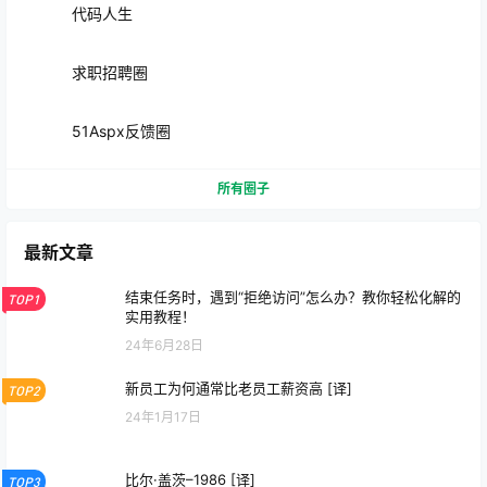
代码人生
求职招聘圈
51Aspx反馈圈
所有圈子
最新文章
结束任务时，遇到“拒绝访问”怎么办？教你轻松化解的
TOP1
实用教程！
24年6月28日
新员工为何通常比老员工薪资高 [译]
TOP2
24年1月17日
比尔·盖茨–1986 [译]
TOP3