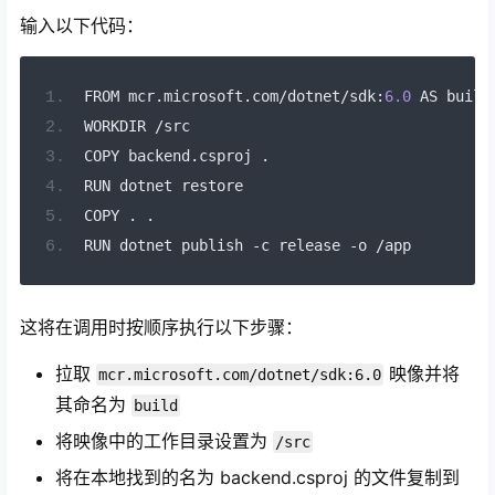
输入以下代码：
FROM mcr
.
microsoft
.
com
/
dotnet
/
sdk
:
6.0
 AS build
WORKDIR 
/
src
COPY backend
.
csproj 
.
RUN dotnet restore
COPY 
.
.
RUN dotnet publish 
-
c release 
-
o 
/
app
这将在调用时按顺序执行以下步骤：
拉取
映像并将
mcr.microsoft.com/dotnet/sdk:6.0
其命名为
build
将映像中的工作目录设置为
/src
将在本地找到的名为 backend.csproj 的文件复制到