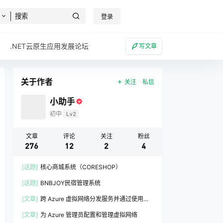
登录
.NET云原生应用发展论坛
写文章
关于作者
关注
私信
小助手
初中
Lv2
文章
评论
关注
粉丝
276
12
2
4
[话题]
核心商城系统（CORESHOP）
[话题]
BNBJOY民宿管理系统
[文章]
跨 Azure 虚拟网络分发服务并通过使用虚
拟网络对等互连进行集成
[文章]
为 Azure 管理员配置和管理虚拟网络