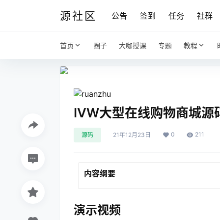
源社区
公告
签到
任务
社群
首页
圈子
大咖授课
专题
教程
IVW大型在线购物商城
0
211
源码
21年12月23日
内容纲要
演示视频