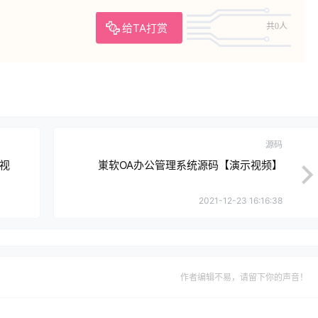
给TA打赏
共0人
源码
视
崬软OA办公管理系统源码【演示视频】
2021-12-23 16:16:38
作者编辑不易，请留下你的声音！