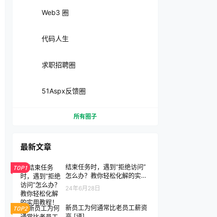
Web3 圈
代码人生
求职招聘圈
51Aspx反馈圈
所有圈子
最新文章
结束任务时，遇到“拒绝访问”
TOP1
怎么办？教你轻松化解的实用
教程！
24年6月28日
新员工为何通常比老员工薪资
TOP2
高 [译]