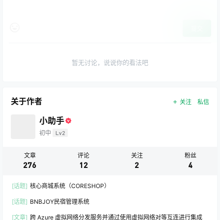
提交
暂无讨论，说说你的看法吧
关于作者
关注
私信
小助手
初中
Lv2
文章
评论
关注
粉丝
276
12
2
4
[话题]
核心商城系统（CORESHOP）
[话题]
BNBJOY民宿管理系统
[文章]
跨 Azure 虚拟网络分发服务并通过使用虚拟网络对等互连进行集成