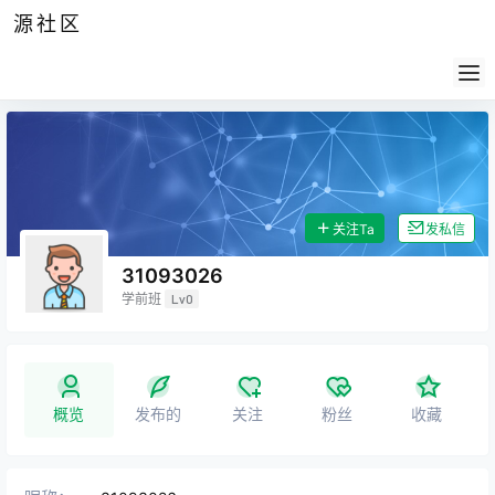
源社区
公告
签到
任务
社群
会员
认证
导航
供求
帮助
关注Ta
发私信
31093026
学前班
Lv0
概览
发布的
关注
粉丝
收藏