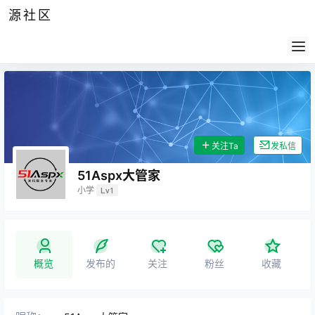
源社区
公告
签到
任务
社群
会员
认证
导航
供求
帮助
关注Ta
发私信
51Aspx大管家
小学
Lv1
概览
发布的
关注
粉丝
收藏