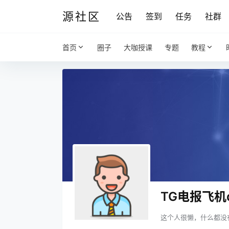
源社区
公告
签到
任务
社群
首页
圈子
大咖授课
专题
教程
TG电报飞机d
这个人很懒，什么都没