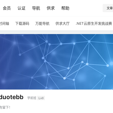
会员
认证
导航
供求
帮助
文章
时间轴
下载源码
万能导航
供求大厅
.NET云原生开发挑战赛
uotebb
学前班
Lv0
有留下！