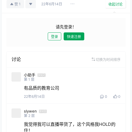
22年6月14日
1
赞
收起讨论
请先登录！
登录
快速注册
发布
讨论
切换为时间排序
小助手
Lv2
第
1
层
有品质的教育公司
22年6月14日
0
0
slywen
Lv1
第
2
层
我觉得我可以直播带货了，这个风格我HOLD的
住！