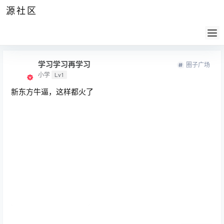
源社区
公告
签到
任务
社群
会员
认证
导航
供求
帮助
学习学习再学习
圈子广场
小学
Lv1
新东方牛逼，这样都火了