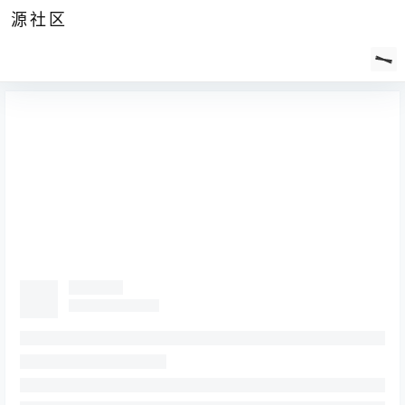
源社区
公告
签到
任务
社群
会员
认证
导航
供求
帮助