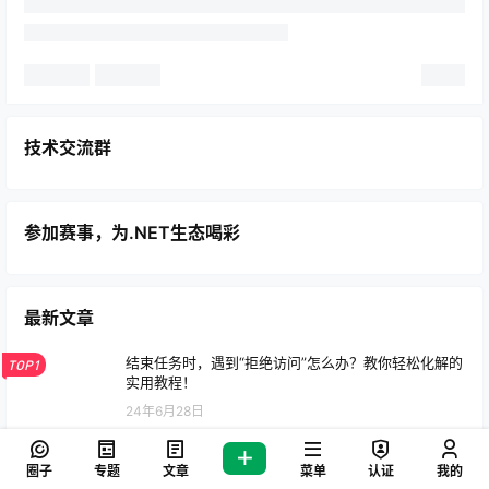
技术交流群
参加赛事，为.NET生态喝彩
最新文章
结束任务时，遇到“拒绝访问”怎么办？教你轻松化解的
TOP1
实用教程！
24年6月28日
新员工为何通常比老员工薪资高 [译]
TOP2
圈子
专题
文章
菜单
认证
我的
24年1月17日