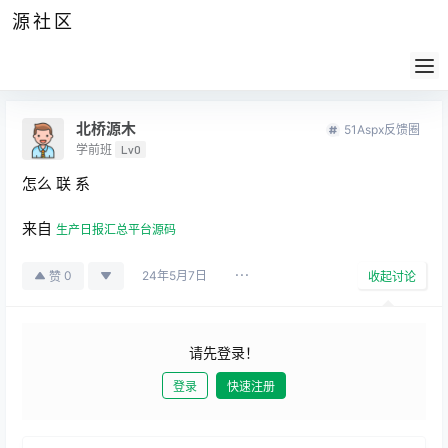
源社区
公告
签到
任务
社群
会员
认证
导航
供求
帮助
北桥源木
51Aspx反馈圈
学前班
Lv0
怎么 联 系
来自
生产日报汇总平台源码
24年5月7日
0
赞
收起讨论
请先登录！
登录
快速注册
发布