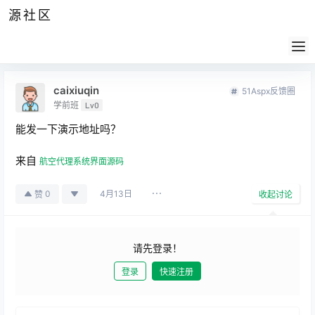
源社区
公告
签到
任务
社群
会员
认证
导航
供求
帮助
caixiuqin
51Aspx反馈圈
学前班
Lv0
能发一下演示地址吗？
来自
航空代理系统界面源码
4月13日
0
赞
收起讨论
请先登录！
登录
快速注册
发布