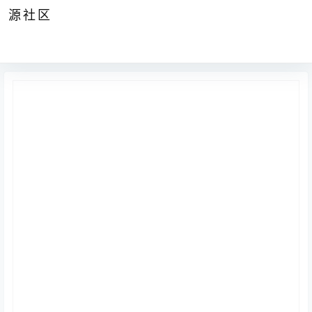
源社区
公告
签到
任务
社群
会员
认证
导航
供求
帮助