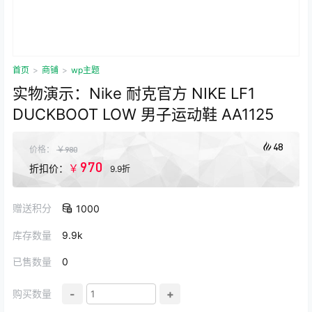
首页
>
商铺
>
wp主题
实物演示：Nike 耐克官方 NIKE LF1
DUCKBOOT LOW 男子运动鞋 AA1125
48
价格：
￥
980
970
￥
折扣价：
9.9折
赠送积分
1000
库存数量
9.9k
已售数量
0
-
+
购买数量