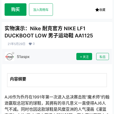
购买
加入购物车
收藏
实物演示：Nike 耐克官方 NIKE LF1
DUCKBOOT LOW 男子运动鞋 AA1125
0
21年5月29日
51aspx
关注
私信
内容纲要
AJ6作为乔丹在1991年第一次进入总决赛击败“魔术师”约翰
逊赢取总冠军的球鞋，其拥有的非凡意义一直使得AJ6人
气不减。同时也因这款球鞋是风糜亚洲的人气漫画《灌篮