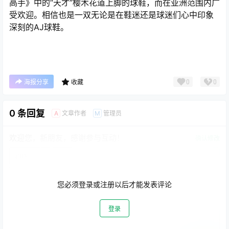
高手》中的“天才”樱木花道上脚的球鞋，而在亚洲范围内广
受欢迎。相信也是一双无论是在鞋迷还是球迷们心中印象
深刻的AJ球鞋。
0
0
海报分享
收藏
0 条回复
文章作者
管理员
A
M
欢迎您，新朋友，感谢参与互动！
确认修改
您必须登录或注册以后才能发表评论
登录