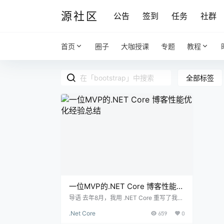
源社区
公告
签到
任务
社群
首页
圈子
大咖授课
专题
教程
全部标签
一位MVP的.NET Core 博客性能优
化经验总结
导语 去年8月，我用 .NET Core 重写了我的
博客系统。经过一年多的优化，服务器响应
.Net Core
659
0
速度从上线时候的 80ms 提高到了现在的 8
ms，十倍提速。可惜由于部署在国外，自