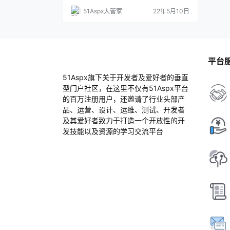
然不可抗力会导致中国用户晚上访问速度不
51Aspx大管家
22年5月10日
稳定。本文分享网络正常的前提下，我做了
哪些优化和提升，希望能帮到大家。 其实，
在.NET Core之前，我的旧版博客系统是 .N
ET Framework写的，从2008年的 ASP.NE
T…
平台
51Aspx旗下关于开发者及爱好者的垂直
型门户社区，在这里不仅有51Aspx平台
的百万注册用户，还邀请了行业头部产
品、运营、设计、运维、测试、开发者
及其爱好者致力于打造一个开放性的开
发技能以及资源的学习交流平台