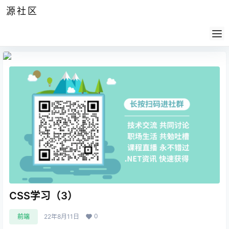
源社区
公告
签到
任务
社群
会员
认证
导航
供求
帮助
CSS学习（3）
0
前端
22年8月11日