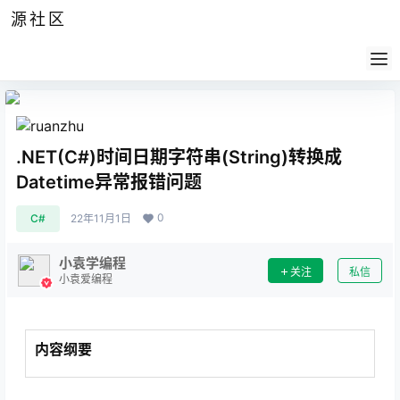
源社区
公告
签到
任务
社群
会员
认证
导航
供求
帮助
.NET(C#)时间日期字符串(String)转换成
Datetime异常报错问题
0
C#
22年11月1日
小袁学编程
关注
私信
小袁爱编程
内容纲要