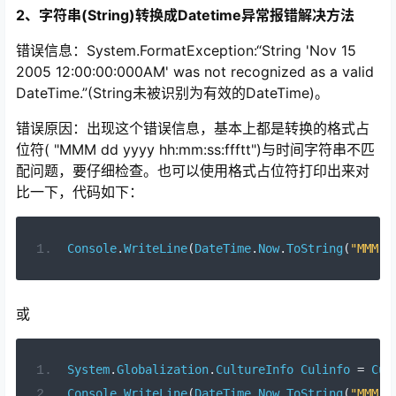
2、字符串(String)转换成Datetime异常报错解决方法
错误信息：System.FormatException:“String 'Nov 15
2005 12:00:00:000AM' was not recognized as a valid
DateTime.”(String未被识别为有效的DateTime)。
错误原因：出现这个错误信息，基本上都是转换的格式占
位符( "MMM dd yyyy hh:mm:ss:ffftt")与时间字符串不匹
配问题，要仔细检查。也可以使用格式占位符打印出来对
比一下，代码如下：
Console
.
WriteLine
(
DateTime
.
Now
.
ToString
(
"MMM d
或
System
.
Globalization
.
CultureInfo
Culinfo
=
Cul
Console
.
WriteLine
(
DateTime
.
Now
.
ToString
(
"MMM d