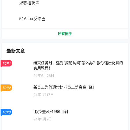
求职招聘圈
51Aspx反馈圈
所有圈子
最新文章
结束任务时，遇到“拒绝访问”怎么办？教你轻松化解的
TOP1
实用教程！
24年6月28日
新员工为何通常比老员工薪资高 [译]
TOP2
24年1月17日
比尔·盖茨–1986 [译]
TOP3
24年1月9日