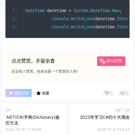
DateTime
 datetime 
=
System
.
DateTime
.
Now
;
Console
.
WriteLine
(
datetime
.
ToStrin
Console
.
WriteLine
(
datetime
.
ToStrin
点点赞赏，手留余香
给TA打赏
还没有人赞赏，快来当第一个赞赏的人吧！
0
0
海报分享
收藏
C#
.NET
C#
.NET(C#)字典(Dictionary)遍
2023年学习C#的十大理由
历方法
2022-10-31 11:18:38
2022-11-4 7:06:23