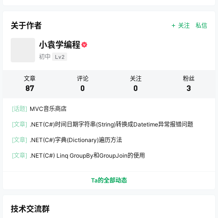
关于作者
关注
私信
小袁学编程
初中
Lv2
文章
评论
关注
粉丝
87
0
0
3
[话题]
MVC音乐商店
[文章]
.NET(C#)时间日期字符串(String)转换成Datetime异常报错问题
[文章]
.NET(C#)字典(Dictionary)遍历方法
[文章]
.NET(C#) Linq GroupBy和GroupJoin的使用
Ta的全部动态
技术交流群