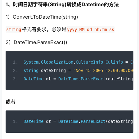
1、时间日期字符串(String)转换成Datetime的方法
1）Convert.ToDateTime(string)
格式有要求，必须是
string
yyyy-MM-dd hh:mm:ss
2）DateTime.ParseExact()
System
.
Globalization
.
CultureInfo
Culinfo
=
Cul
string
 dateString 
=
"Nov 15 2005 12:00:00:000A
DateTime
 dt 
=
DateTime
.
ParseExact
(
dateString
,
或者
DateTime
 dt 
=
DateTime
.
ParseExact
(
dateString
,