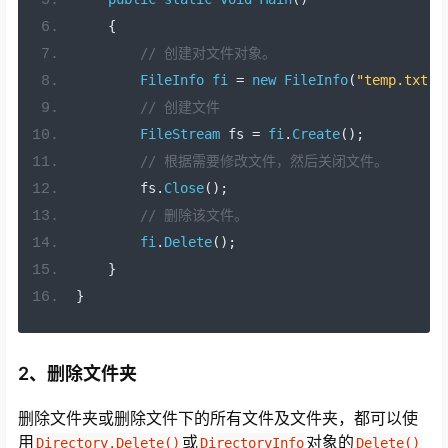
{
// 创建对文件对象。
FileInfo
fi
=
new
FileInfo
(
"temp.txt"
)
// 创建文件
FileStream
 fs 
=
fi
.
Create
();
// 根据需要修改文件，然后关闭文件。
        fs
.
Close
();
// 删除该文件。
fi
.
Delete
();
}
}
2、删除文件夹
删除文件夹或删除文件下的所有文件及文件夹，都可以使
用
或
对象的
Directory.Delete()
DirectoryInfo
Delete()