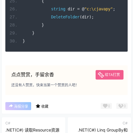
{
string
 dir 
=
@
"c:\cjavapy"
;
DeleteFolder
(
dir
);
}
}
}
点点赞赏，手留余香
给TA打赏
还没有人赞赏，快来当第一个赞赏的人吧！
0
0
海报分享
收藏
C#
C#
.NET(C#) 读取Resource资源
.NET(C#) Linq GroupBy和