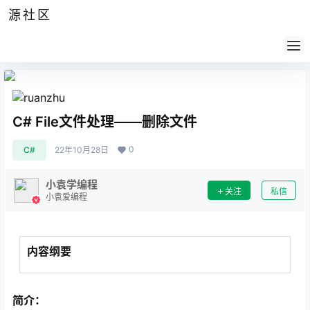
源社区
公告
签到
任务
社群
会员
认证
导航
供求
帮助
C# File文件处理——删除文件
0
C#
22年10月28日
小袁学编程
关注
私信
小袁爱编程
内容纲要
简介：