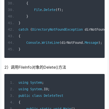
{
File
.
Delete
(
f
);
}
}
catch
(
DirectoryNotFoundException
 dirNotFound
)
{
Console
.
WriteLine
(
dirNotFound
.
Message
);
}
2）调用FileInfo对象的Delete()方法
using
System
;
using
System
.
IO
;
public
class
DeleteTest
{
public
static
void
Main
()