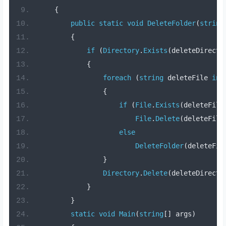
{
public
static
void
DeleteFolder
(
string
{
if
(
Directory
.
Exists
(
deleteDirecto
{
foreach
(
string
 deleteFile 
in
{
if
(
File
.
Exists
(
deleteFile
File
.
Delete
(
deleteFile
else
DeleteFolder
(
deleteFil
}
Directory
.
Delete
(
deleteDirecto
}
}
static
void
Main
(
string
[]
 args
)