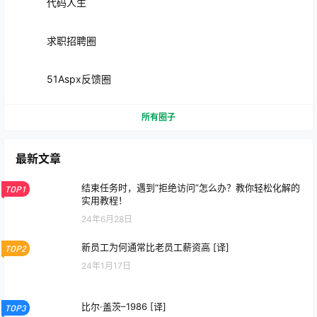
代码人生
求职招聘圈
51Aspx反馈圈
所有圈子
最新文章
结束任务时，遇到“拒绝访问”怎么办？教你轻松化解的
TOP1
实用教程！
24年6月28日
新员工为何通常比老员工薪资高 [译]
TOP2
24年1月17日
比尔·盖茨–1986 [译]
TOP3