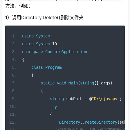
方法，例如：
1）调用Directory.Delete()删除文件夹
using
System
;
using
System
.
IO
;
namespace
ConsoleApplication
{
class
Program
{
static
void
Main
(
string
[]
 args
)
{
string
 subPath 
=
@
"D:\cjavapy"
;
try
{
Directory
.
CreateDirectory
(
subP
//仅删除文件夹，并且文件夹不能有内容，