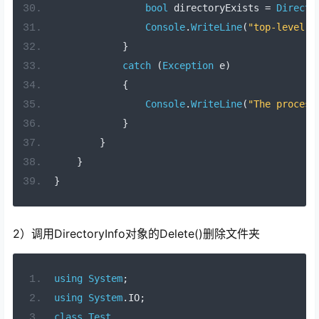
bool
 directoryExists 
=
Directo
Console
.
WriteLine
(
"top-level d
}
catch
(
Exception
 e
)
{
Console
.
WriteLine
(
"The process
}
}
}
}
2）调用DirectoryInfo对象的Delete()删除文件夹
using
System
;
using
System
.
IO
;
class
Test