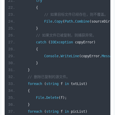
try
{
// 如果目标文件已经存在，则不覆盖。
File
.
Copy
(
Path
.
Combine
(
sourceDir
,
 
}
// 如果文件已被复制，则捕获异常。
catch
(
IOException
 copyError
)
{
Console
.
WriteLine
(
copyError
.
Messag
}
}
// 删除已复制的源文件。
foreach
(
string
 f 
in
 txtList
)
{
File
.
Delete
(
f
);
}
foreach
(
string
 f 
in
 picList
)