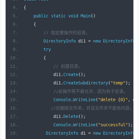
{
public
static
void
Main
()
{
// 指定要操作的目录。
DirectoryInfo
 di1 
=
new
DirectoryInfo
(
try
{
// 创建目录。
            di1
.
Create
();
            di1
.
CreateSubdirectory
(
"temp"
);
//此操作将不被允许，因为有子目录。
Console
.
WriteLine
(
"delete {0}"
,
 di
//仅删除文件夹，并且文件夹不能有内容，否则
            di1
.
Delete
();
Console
.
WriteLine
(
"successful"
);
DirectoryInfo
 di 
=
new
DirectoryInfo
(