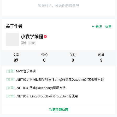
暂无讨论，说说你的看法吧
关于作者
关注
私信
小袁学编程
初中
Lv2
文章
评论
关注
粉丝
87
0
0
3
[话题]
MVC音乐商店
[文章]
.NET(C#)时间日期字符串(String)转换成Datetime异常报错问题
[文章]
.NET(C#)字典(Dictionary)遍历方法
[文章]
.NET(C#) Linq GroupBy和GroupJoin的使用
Ta的全部动态