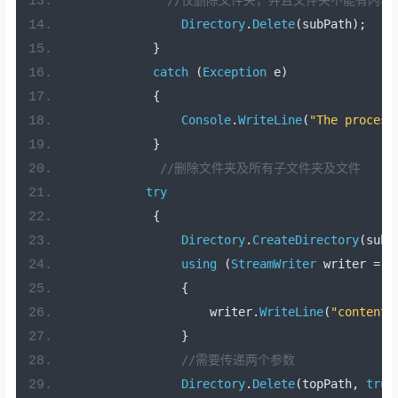
Directory
.
Delete
(
subPath
);
}
catch
(
Exception
 e
)
{
Console
.
WriteLine
(
"The process
}
//删除文件夹及所有子文件夹及文件
try
{
Directory
.
CreateDirectory
(
subP
using
(
StreamWriter
 writer 
=
F
{
                    writer
.
WriteLine
(
"content 
}
//需要传递两个参数
Directory
.
Delete
(
topPath
,
true