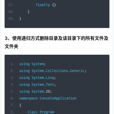
finally
{}
}
}
3、使用递归方式删除目录及该目录下的所有文件及
文件夹
using
System
;
using
System
.
Collections
.
Generic
;
using
System
.
Linq
;
using
System
.
Text
;
using
System
.
IO
;
namespace
ConsoleApplication
{
class
Program