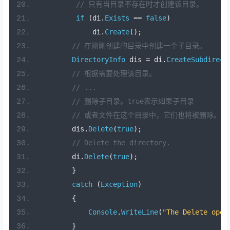
// 只有当目录不存在时才创建该目录。
if
(
di
.
Exists
==
false
)
             di
.
Create
();
// 在刚刚创建的目录中创建一个子目录。
DirectoryInfo
 dis 
=
 di
.
CreateSubdirect
// 根据需要处理该目录。
// ...
// 删除子目录。true表示如果子目录
// 或者文件在这个目录中，它们也将被删除。
        dis
.
Delete
(
true
);
// Delete the directory.
        di
.
Delete
(
true
);
}
catch
(
Exception
)
{
Console
.
WriteLine
(
"The Delete oper
}