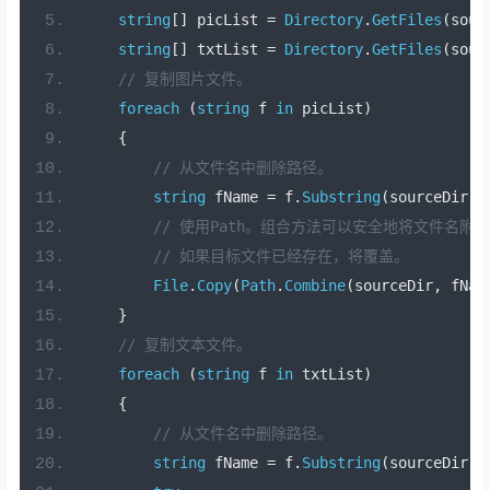
string
[]
 picList 
=
Directory
.
GetFiles
(
sour
string
[]
 txtList 
=
Directory
.
GetFiles
(
sour
// 复制图片文件。
foreach
(
string
 f 
in
 picList
)
{
// 从文件名中删除路径。
string
 fName 
=
 f
.
Substring
(
sourceDir
.
L
// 使用Path。组合方法可以安全地将文件名附
// 如果目标文件已经存在，将覆盖。
File
.
Copy
(
Path
.
Combine
(
sourceDir
,
 fNam
}
// 复制文本文件。
foreach
(
string
 f 
in
 txtList
)
{
// 从文件名中删除路径。
string
 fName 
=
 f
.
Substring
(
sourceDir
.
L