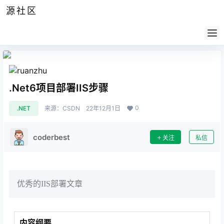
源社区
公告
签到
任务
社群
会员
认证
导航
供求
帮助
.Net6项目部署IIS步骤
0
.NET
来源：
CSDN
22年12月1日
coderbest
关注
私信
优秀的IIS部署文章
内容纲要