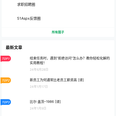
求职招聘圈
51Aspx反馈圈
所有圈子
最新文章
结束任务时，遇到“拒绝访问”怎么办？教你轻松化解的
TOP1
实用教程！
24年6月28日
新员工为何通常比老员工薪资高 [译]
TOP2
24年1月17日
比尔·盖茨–1986 [译]
TOP3
24年1月9日