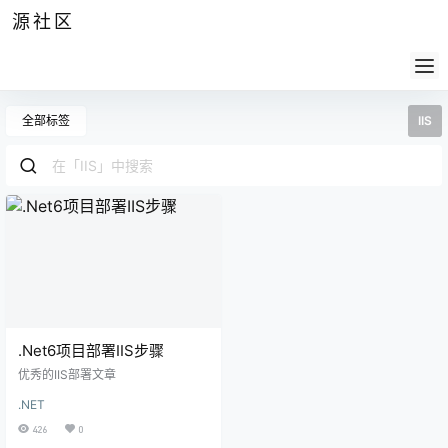
源社区
公告
签到
任务
社群
会员
认证
导航
供求
帮助
全部标签
IIS
.Net6项目部署IIS步骤
优秀的IIS部署文章
.NET
426
0