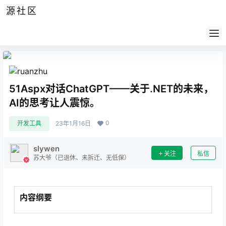
源社区
公告
签到
任务
社群
会员
认证
导航
供求
帮助
51Aspx对话ChatGPT——关于.NET的未来，
AI的思考让人震惊。
0
开发工具
23年1月16日
slywen
关注
私信
苏大爷（已退休、未拆迁、无低保）
内容纲要