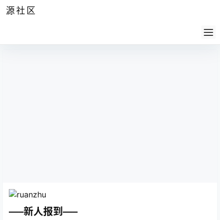
源社区
公告
签到
任务
社群
会员
认证
导航
供求
帮助
—–新人报到—–