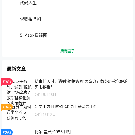
代码人生
求职招聘圈
51Aspx反馈圈
所有圈子
最新文章
结束任务时，遇到“拒绝访问”怎么办？教你轻松化解的
TOP1
实用教程！
24年6月28日
新员工为何通常比老员工薪资高 [译]
TOP2
24年1月17日
比尔·盖茨–1986 [译]
TOP3