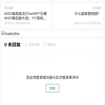
未分类
未分类
AIGC每周盘点|ChatGPT引爆
什么是智慧校园？
AIGC概念股大涨；117家机构
官宣接入百度文心一言；
2023-2-20 0:55:19
2023-3-17 15:21:30
ChatGPT版Bing被指精神错乱
0 条回复
文章作者
管理员
A
M
欢迎您，新朋友，感谢参与互动！
确认修改
您必须登录或注册以后才能发表评论
登录