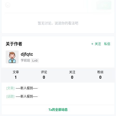
提交
暂无讨论，说说你的看法吧
关于作者
关注
私信
djfqtc
学前班
Lv0
文章
评论
关注
粉丝
1
0
0
0
[文章]
—–新人报到—–
[话题]
—–新人报到—–
Ta的全部动态