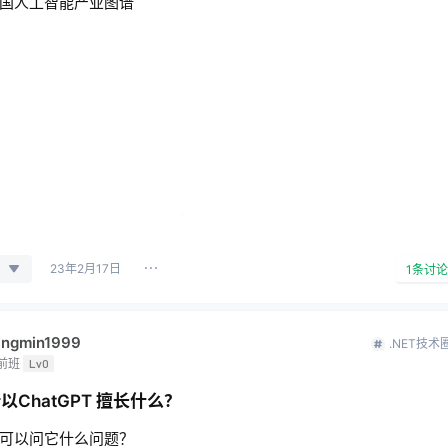
国人工智能产业图谱
23年2月17日
1
条讨论
iangmin1999
.NET技术
前班
Lv0
以ChatGPT 擅长什么？
可以问它什么问题？