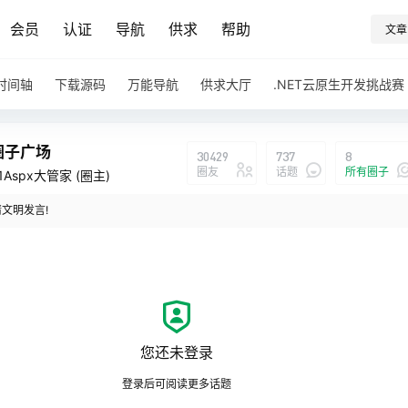
会员
认证
导航
供求
帮助
文章
时间轴
下载源码
万能导航
供求大厅
.NET云原生开发挑战赛
圈子广场
30429
737
8
圈友
话题
所有圈子
1Aspx大管家
(圈主)
文明发言!
圈子广场
说：
我
您还未登录
登录后可阅读更多话题