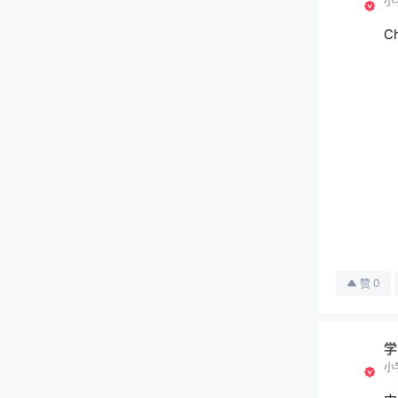
小
C
0
赞
学
小