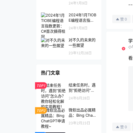
24年1月9日
-
2024年1月TIOB
0
赞
E编程语言指数
更新：C#首次摘
24年1月8日
得桂冠
对不久的未来的
学
一些展望
小
23年12月28日
看
热门文章
结束任务时，遇
TOP1
到“拒绝访问”怎
么办？教你轻松
24年6月28日
化解的实用教
程！
微软出品必属精
TOP2
品：Bing Chat
GPT申请教程~
23年2月23日
0
赞