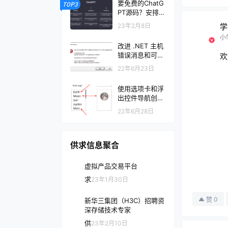
要免费的ChatG
TOP3
PT源码？安排！
（后附免费源码
23年2月8日
学
下载地址）
小
改进 .NET 主机
错误消息和可支
欢
持性
22年6月23日
使用选项卡和浮
出控件导航创建
多页 .NET MAU
22年6月28日
I 应用
供求信息聚合
虚拟产品交易平台
求
23年1月30日
0
赞
新华三集团（H3C）招聘资
深存储技术专家
供
23年2月10日