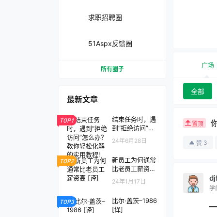
求职招聘圈
51Aspx反馈圈
广场
所有圈子
全部
最新文章
结束任务时，遇
TOP1
你
置顶
到“拒绝访问”怎
么办？教你轻松
24年6月28日
3
赞
化解的实用教
程！
新员工为何通常
TOP2
比老员工薪资高
[译]
dj
24年1月17日
学
比尔·盖茨–1986
TOP3
—
[译]