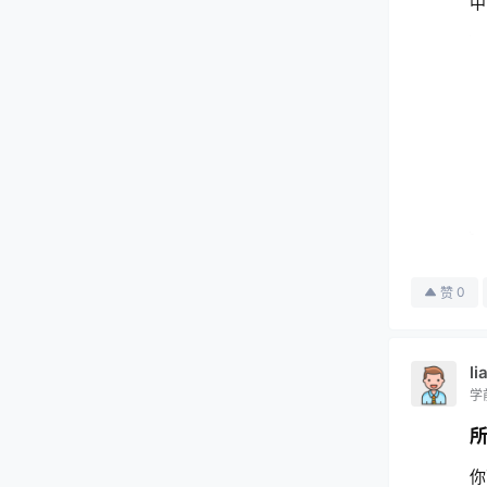
中
0
赞
l
学
所
你