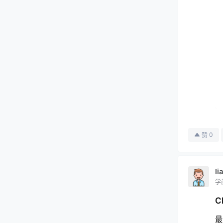
0
赞
l
学
C
最