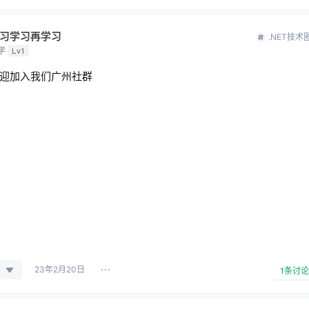
习学习再学习
.NET技术
学
Lv1
迎加入我们广州社群
23年2月20日
1
条讨论