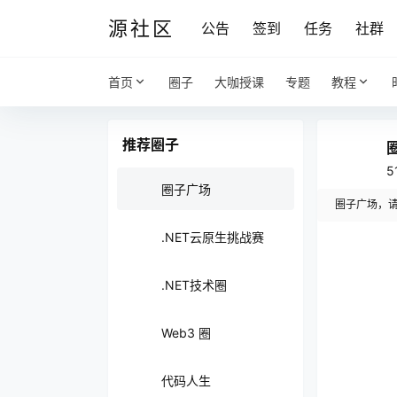
源社区
公告
签到
任务
社群
首页
圈子
大咖授课
专题
教程
推荐圈子
5
圈子广场
圈子广场，请
.NET云原生挑战赛
在
.NET技术圈
Web3 圈
代码人生