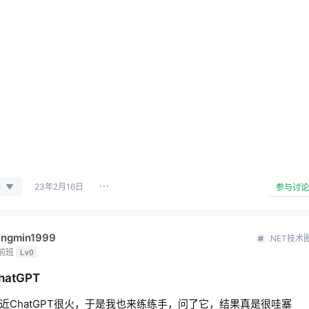
23年2月16日
参与讨论
iangmin1999
.NET技术
前班
Lv0
hatGPT
近ChatGPT很火，于是我也来练练手，问了它，结果真是很哇塞