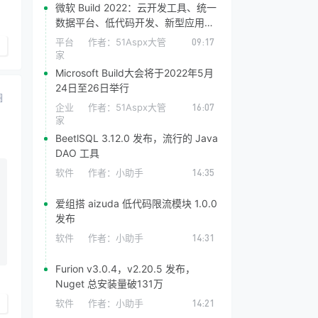
微软 Build 2022：云开发工具、统一
数据平台、低代码开发、新型应用商
店
平台
作者：
51Aspx大管
09:17
家
Microsoft Build大会将于2022年5月
24日至26日举行
圈
企业
作者：
51Aspx大管
16:07
家
BeetlSQL 3.12.0 发布，流行的 Java
DAO 工具
软件
作者：
小助手
14:35
爱组搭 aizuda 低代码限流模块 1.0.0
发布
软件
作者：
小助手
14:31
Furion v3.0.4，v2.20.5 发布，
Nuget 总安装量破131万
软件
作者：
小助手
14:21