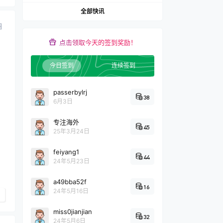
全部快讯
圈
点击领取今天的签到奖励！
今日签到
连续签到
passerbylrj
38
6月3日
专注海外
45
25年3月24日
feiyang1
44
24年5月23日
a49bba52f
16
24年5月16日
miss0jianjian
32
24年5月6日