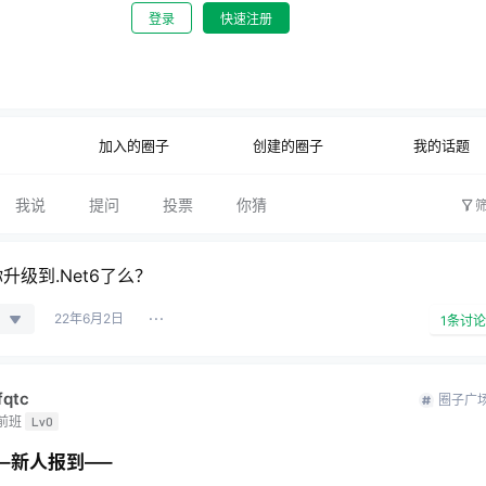
登录
快速注册
0
公开
文字太少
加入的圈子
创建的圈子
我的话题
我说
提问
投票
你猜
升级到.Net6了么？
22年6月2日
1
条讨论
fqtc
圈子广
前班
Lv0
–新人报到—–