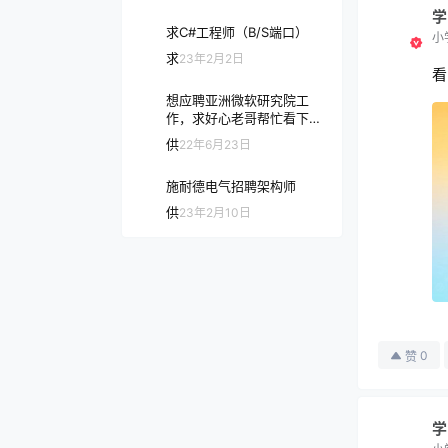
学
求C#工程师（B/S端口）
小
求
23年2月2日
看
想应聘亚洲微软研究院工
作，求好心老哥帮忙看下简
历
供
22年6月23日
施耐德电气招聘架构师
供
23年2月10日
0
赞
学