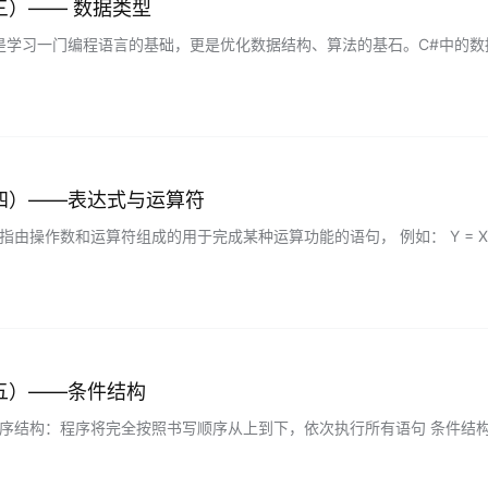
三）—— 数据类型
是学习一门编程语言的基础，更是优化数据结构、算法的基石。C#中的
类型和布尔类型等，常用的引用类型包括字符串类型等。 1…...
四）——表达式与运算符
指由操作数和运算符组成的用于完成某种运算功能的语句， 例如： Y = X * 
操作数通常可以是常量、变量或表达式，而运算符则指可以完成某种运算功能
算符、关系运算符和逻辑运算符等。 使用运算符时，要关注下列三个方面：
五）——条件结构
顺序结构：程序将完全按照书写顺序从上到下，依次执行所有语句 条件结
结构：在给定条件成立时反复执行某程序段，直到条件不成立为止 2、单分支
；//条件成立时，执行的特定代码 } 例如： 3、双分支if-else结构 用