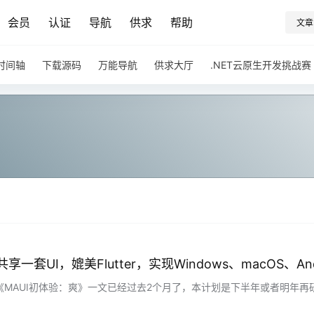
会员
认证
导航
供求
帮助
文章
时间轴
下载源码
万能导航
供求大厅
.NET云原生开发挑战赛
r共享一套UI，媲美Flutter，实现Windows、macOS、An
次发《MAUI初体验：爽》一文已经过去2个月了，本计划是下半年或者明年再
：在Android、iOS、macOS、Windows之间共享UI，一处UI增加或
简介和实战》对MAUI Blazor的说明： MAUI .NET 多…...