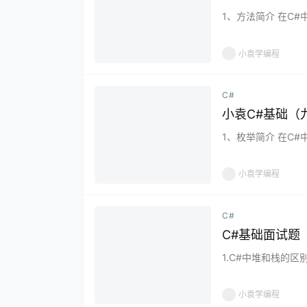
1、方法简介 在C
一个主方法和若干个
小袁学编程
C#
小袁C#基础（
1、枚举简介 在C
辑上相关的命名整型
小袁学编程
C#
C#基础面试题
1.C#中堆和栈的区
分配内存函数分配得到
小袁学编程