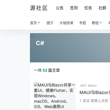
源社区
公告
签到
任务
社群
首页
圈子
大咖授课
专题
教程
C#
一共
52
篇文章
.NET MAUI
MAUI与Blazo
1. 前言 距离上
Blazor挺有意思的
r Hybrid/MAUI 