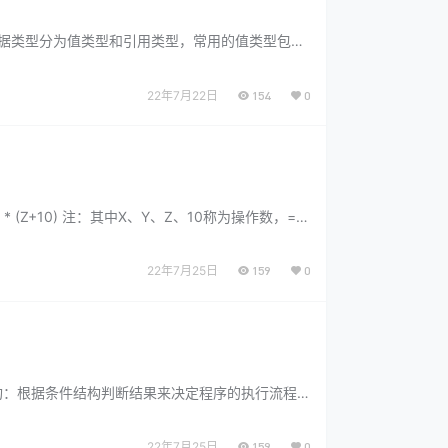
数据类型分为值类型和引用类型，常用的值类型包括
22年7月22日
154
0
(Z+10) 注：其中X、Y、Z、10称为操作数，=、
的符号。 2、运算符 C#中的运算符按功能分为：
 运算符的目的：运算符能连接…...
22年7月25日
159
0
构：根据条件结构判断结果来决定程序的执行流程
if结构 是最基本的条件结构之一，语法： if（条
于根据条件判断的结果执行不同的操作，…...
22年7月25日
159
0