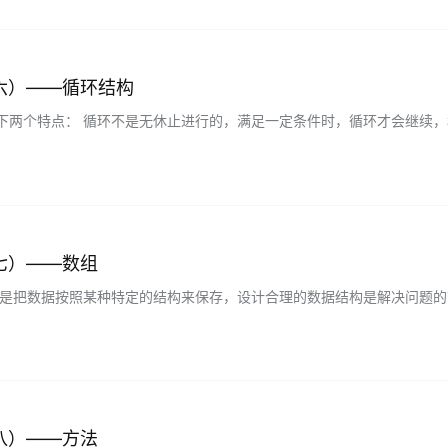
六）——循环结构
下两个特点： 循环不是无休止进行的，满足一定条件时，循环才会继续，
相同类型的一系列操作，称为“循环操作”或“循环体”…...
七）——数组
就是把数据按照某种特定的结构来保存，设计合理的数据结构是解决问题的前
中的数组元素必须具有相同的数据类型，且在内存中连续…...
八）——方法