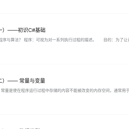
一）——初识C#基础
C#程序与算法？ 程序：可视为对一系列执行过程的描述。 目的：为了
二）—— 常量与变量
量 常量是使在程序运行过程中存储的内容不能被改变的内存空间，通常用
。 语法：const 数据类型 常量名 = 值 例…...