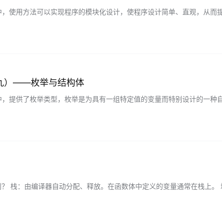
#中，使用方法可以实现程序的模块化设计，使程序设计简单、直观，从而
子方法构成，主方法可以根据程序的需要合理地组织调用…...
九）——枚举与结构体
#中，提供了枚举类型，枚举是为具有一组特定值的变量而特别设计的一种
常量构成。枚举变量的值只能来源于其定义的枚举成员。 2…...
别？ 栈：由编译器自动分配、释放。在函数体中定义的变量通常在栈上。 堆：一
的就是在堆上。 …...