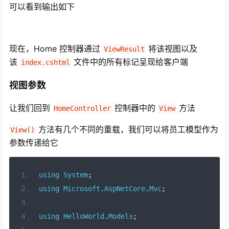
可以看到输出如下
现在，Home 控制器通过
将该视图以及
ViewResult
该
文件中的所有标记呈现给客户端
index.cshtml
视图参数
让我们回到
控制器中的
方法
HomeController
View
方法有几个不同的重载，我们可以将员工模型作为
View()
参数传递给它
using
System
;
using
Microsoft
.
AspNetCore
.
Mvc
;
using
HelloWorld
.
Models
;