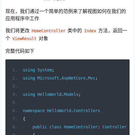
现在，我们通过一个简单的范例来了解视图如何在我们的
应用程序中工作
我们将更改
类中的
方法，返回一
HomeController
Index
个
对象
ViewResult
完整代码如下
using
System
;
using
Microsoft
.
AspNetCore
.
Mvc
;
using
HelloWorld
.
Models
;
namespace
HelloWorld
.
Controllers
{
public
class
HomeController
:
Controller