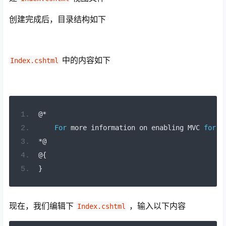
创建完成后，目录结构如下
中的内容如下
Index.cshtml
@*
For
 more information on enabling MVC 
for
 e
*@
@{
}
现在，我们编辑下
，输入以下内容
Index.cshtml