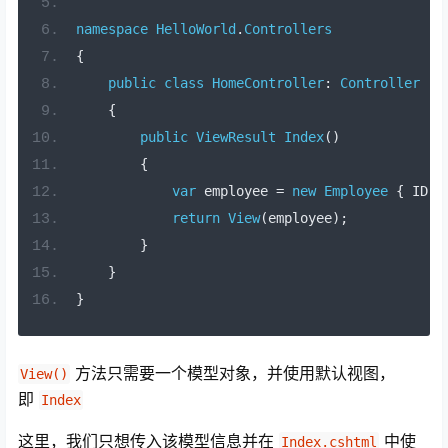
namespace
HelloWorld
.
Controllers
{
public
class
HomeController
:
Controller
{
public
ViewResult
Index
()
{
var
 employee 
=
new
Employee
{
 ID 
=
return
View
(
employee
);
}
}
}
方法只需要一个模型对象，并使用默认视图，
View()
即
Index
这里，我们只想传入该模型信息并在
中使
Index.cshtml